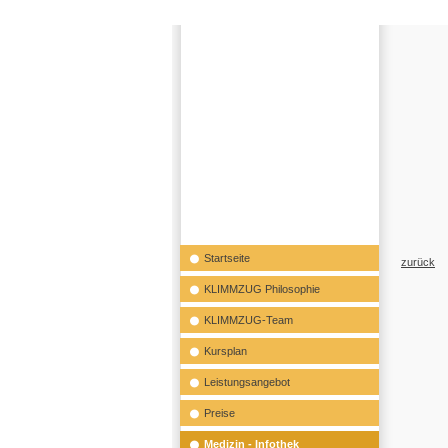
Startseite
zurück
KLIMMZUG Philosophie
KLIMMZUG-Team
Kursplan
Leistungsangebot
Preise
Medizin - Infothek