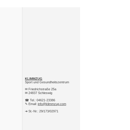
KLIMMZUG
Sport und Gesundheitszentrum
✉ Friedrichstraße 25a
✉ 24837 Schleswig
☎ Tel.: 04621-23386
✎ Email:
info@klimmzug.com
➔ St.-Nr.: 29/173/02971