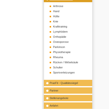
Arthrose
Hand
Hüfte
Knie
Krafttraining
Lymphödem
Orthopädie
Osteoporose
Parkinson
Physiotherapie
Rheuma
Rücken / Wirbelsäule
Schulter
Sportverletzungen
PraeFit - Qualitätssiegel
Partner
Stellenangebote
Anfahrt