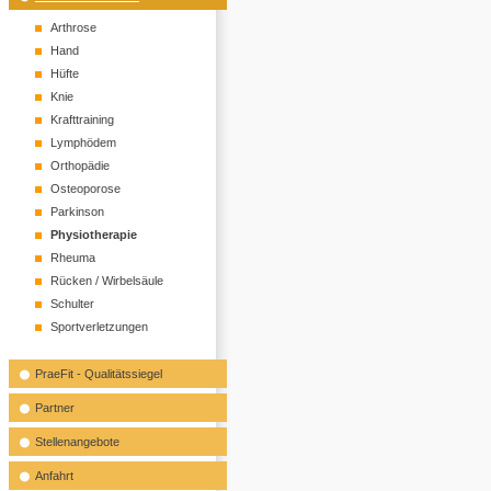
Arthrose
Hand
Hüfte
Knie
Krafttraining
Lymphödem
Orthopädie
Osteoporose
Parkinson
Physiotherapie
Rheuma
Rücken / Wirbelsäule
Schulter
Sportverletzungen
PraeFit - Qualitätssiegel
Partner
Stellenangebote
Anfahrt