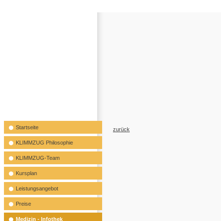
Startseite
zurück
KLIMMZUG Philosophie
KLIMMZUG-Team
Kursplan
Leistungsangebot
Preise
Medizin - Infothek