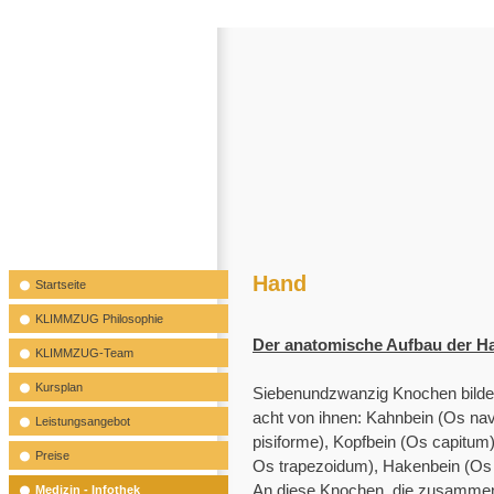
Hand
Startseite
KLIMMZUG Philosophie
Der anatomische Aufbau der H
KLIMMZUG-Team
Kursplan
Siebenundzwanzig Knochen bilde
acht von ihnen: Kahnbein (Os na
Leistungsangebot
pisiforme), Kopfbein (Os capitum
Preise
Os trapezoidum), Hakenbein (Os 
An diese Knochen, die zusammen 
Medizin - Infothek