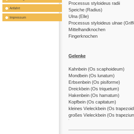
Processus styloideus radii
Anfahrt
Speiche (Radius)
Ulna (Elle)
Impressum
Processus styloideus ulnae (Griffe
Mittelhandknochen
Fingerknochen
Gelenke
Kahnbein (Os scaphoideum)
Mondbein (Os lunatum)
Erbsenbein (Os pisiforme)
Dreickbein (Os triquetum)
Hakenbein (Os hamatum)
Kopfbein (Os capitatum)
kleines Vieleckbein (Os trapezoi
großes Vieleckbein (Os trapeziu