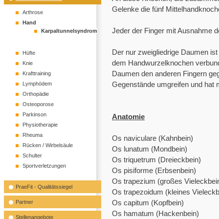
Gelenke die fünf Mittelhandknoc
Arthrose
Hand
Jeder der Finger mit Ausnahme 
Karpaltunnelsyndrom
Der nur zweigliedrige Daumen ist
Hüfte
dem Handwurzelknochen verbunde
Knie
Daumen den anderen Fingern geg
Krafttraining
Gegenstände umgreifen und hat m
Lymphödem
Orthopädie
Osteoporose
Parkinson
Anatomie
Physiotherapie
Rheuma
Os naviculare (Kahnbein)
Rücken / Wirbelsäule
Os lunatum (Mondbein)
Schulter
Os triquetrum (Dreieckbein)
Sportverletzungen
Os pisiforme (Erbsenbein)
Os trapezium (großes Vieleckbei
PraeFit - Qualitätssiegel
Os trapezoidum (kleines Vieleckb
Os capitum (Kopfbein)
Partner
Os hamatum (Hackenbein)
Stellenangebote