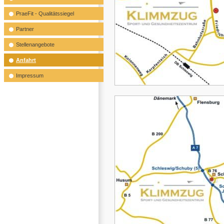
PraeFit - Qualitätssiegel
Partner
Stellenangebote
Anfahrt
Impressum