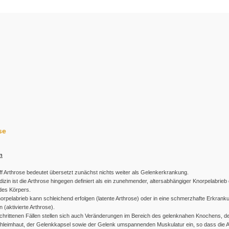
se
n
ff Arthrose bedeutet übersetzt zunächst nichts weiter als Gelenkerkrankung.
dizin ist die Arthrose hingegen definiert als ein zunehmender, altersabhängiger Knorpelabrieb
des Körpers.
orpelabrieb kann schleichend erfolgen (latente Arthrose) oder in eine schmerzhafte Erkrank
 (aktivierte Arthrose).
schrittenen Fällen stellen sich auch Veränderungen im Bereich des gelenknahen Knochens, d
leimhaut, der Gelenkkapsel sowie der Gelenk umspannenden Muskulatur ein, so dass die A