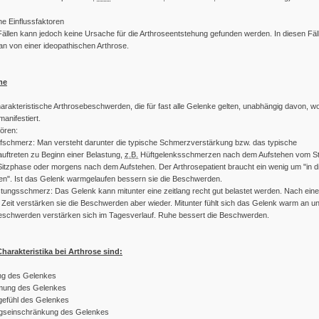
e Einflussfaktoren
 Fällen kann jedoch keine Ursache für die Arthroseentstehung gefunden werden. In diesen Fäl
an von einer ideopathischen Arthrose.
me
harakteristische Arthrosebeschwerden, die für fast alle Gelenke gelten, unabhängig davon, wo
manifestiert.
ören:
fschmerz: Man versteht darunter die typische Schmerzverstärkung bzw. das typische
ftreten zu Beginn einer Belastung,
z.B.
Hüftgelenksschmerzen nach dem Aufstehen vom St
Sitzphase oder morgens nach dem Aufstehen. Der Arthrosepatient braucht ein wenig um "in 
n". Ist das Gelenk warmgelaufen bessern sie die Beschwerden.
tungsschmerz: Das Gelenk kann mitunter eine zeitlang recht gut belastet werden. Nach eine
Zeit verstärken sie die Beschwerden aber wieder. Mitunter fühlt sich das Gelenk warm an un
eschwerden verstärken sich im Tagesverlauf. Ruhe bessert die Beschwerden.
harakteristika bei Arthrose sind:
ng des Gelenkes
ung des Gelenkes
sgefühl des Gelenkes
seinschränkung des Gelenkes