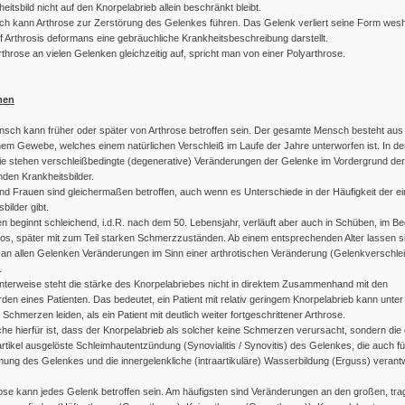
eitsbild nicht auf den Knorpelabrieb allein beschränkt bleibt.
ich kann Arthrose zur Zerstörung des Gelenkes führen. Das Gelenk verliert seine Form wes
ff Arthrosis deformans eine gebräuchliche Krankheitsbeschreibung darstellt.
 Arthrose an vielen Gelenken gleichzeitig auf, spricht man von einer Polyarthrose.
men
sch kann früher oder später von Arthrose betroffen sein. Der gesamte Mensch besteht aus
hem Gewebe, welches einem natürlichen Verschleiß im Laufe der Jahre unterworfen ist. In de
e stehen verschleißbedingte (degenerative) Veränderungen der Gelenke im Vordergrund der
den Krankheitsbilder.
d Frauen sind gleichermaßen betroffen, auch wenn es Unterschiede in der Häufigkeit der e
bilder gibt.
n beginnt schleichend, i.d.R. nach dem 50. Lebensjahr, verläuft aber auch in Schüben, im Be
s, später mit zum Teil starken Schmerzzuständen. Ab einem entsprechenden Alter lassen s
 an allen Gelenken Veränderungen im Sinn einer arthrotischen Veränderung (Gelenkverschle
.
nterweise steht die stärke des Knorpelabriebes nicht in direktem Zusammenhand mit den
en eines Patienten. Das bedeutet, ein Patient mit relativ geringem Knorpelabrieb kann unter 
 Schmerzen leiden, als ein Patient mit deutlich weiter fortgeschrittener Arthrose.
he hierfür ist, dass der Knorpelabrieb als solcher keine Schmerzen verursacht, sondern die 
rtikel ausgelöste Schleimhautentzündung (Synovialitis / Synovitis) des Gelenkes, die auch fü
ng des Gelenkes und die innergelenkliche (intraartikuläre) Wasserbildung (Erguss) verantw
ose kann jedes Gelenk betroffen sein. Am häufigsten sind Veränderungen an den großen, tr