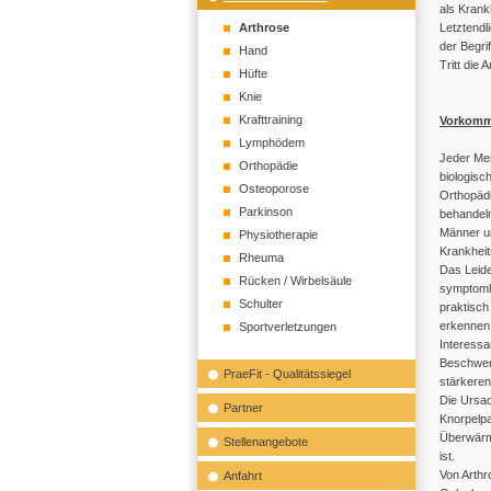
als Krankh
Arthrose
Letztendl
der Begri
Hand
Tritt die
Hüfte
Knie
Krafttraining
Vorkom
Lymphödem
Jeder Men
Orthopädie
biologisc
Osteoporose
Orthopädi
Parkinson
behandeln
Männer un
Physiotherapie
Krankheits
Rheuma
Das Leide
Rücken / Wirbelsäule
symptomlo
Schulter
praktisch
erkennen
Sportverletzungen
Interessa
Beschwerd
PraeFit - Qualitätssiegel
stärkeren
Die Ursac
Partner
Knorpelpa
Überwärmu
Stellenangebote
ist.
Von Arthr
Anfahrt