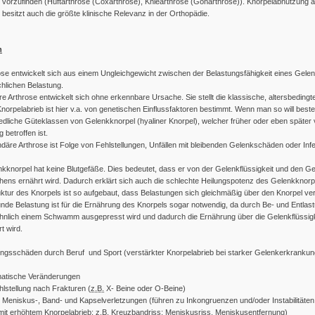
vorzufinden (Hüftarthrose (Coxarthrose), Kniearthrose (Gonarthrose)). Knorpelabnutzung 
besitzt auch die größte klinische Relevanz in der Orthopädie.
n
ose entwickelt sich aus einem Ungleichgewicht zwischen der Belastungsfähigkeit eines Gele
chlichen Belastung.
re Arthrose entwickelt sich ohne erkennbare Ursache. Sie stellt die klassische, altersbedingt
Knorpelabrieb ist hier v.a. von genetischen Einflussfaktoren bestimmt. Wenn man so will best
edliche Güteklassen von Gelenkknorpel (hyaliner Knorpel), welcher früher oder eben später
 betroffen ist.
däre Arthrose ist Folge von Fehlstellungen, Unfällen mit bleibenden Gelenkschäden oder Inf
kknorpel hat keine Blutgefäße. Dies bedeutet, dass er von der Gelenkflüssigkeit und den G
ens ernährt wird. Dadurch erklärt sich auch die schlechte Heilungspotenz des Gelenkknorp
ktur des Knorpels ist so aufgebaut, dass Belastungen sich gleichmäßig über den Knorpel vert
nde Belastung ist für die Ernährung des Knorpels sogar notwendig, da durch Be- und Entlas
hnlich einem Schwamm ausgepresst wird und dadurch die Ernährung über die Gelenkflüssigk
t wird.
ngsschäden durch Beruf und Sport (verstärkter Knorpelabrieb bei starker Gelenkerkrankun
matische Veränderungen
lstellung nach Frakturen (
z.B.
X- Beine oder O-Beine)
 Meniskus-, Band- und Kapselverletzungen (führen zu Inkongruenzen und/oder Instabilitäten
mit erhöhtem Knorpelabrieb;
z.B.
Kreuzbandriss; Meniskusriss, Meniskusentfernung)