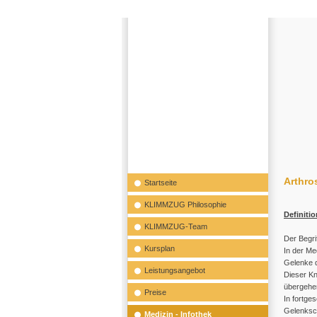
Arthro
Startseite
KLIMMZUG Philosophie
Definitio
KLIMMZUG-Team
Der Begri
Kursplan
In der Me
Gelenke 
Leistungsangebot
Dieser Kn
übergehen
Preise
In fortge
Gelenksch
Medizin - Infothek