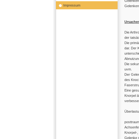
Gelenken 
Impressum
Gelenken 
Ursache
Die Arthr
der tatsä
Die primä
dar. Der 
unterschi
Abnutzung
Die sekun
uvm.
Der Gelen
des Knoch
Faserstru
Eine gesu
Knorpel ä
verbesser
Überlastu
posttrau
Achsenfeh
Knorpel-,
Gelenke 