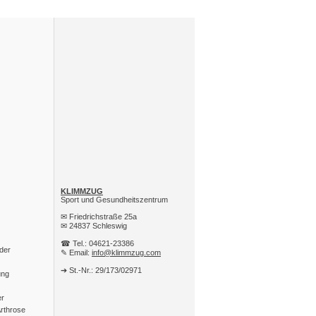
KLIMMZUG
Sport und Gesundheitszentrum
✉ Friedrichstraße 25a
✉ 24837 Schleswig
☎ Tel.: 04621-23386
 der
✎ Email:
info@klimmzug.com
➔ St.-Nr.: 29/173/02971
ung
er
rthrose