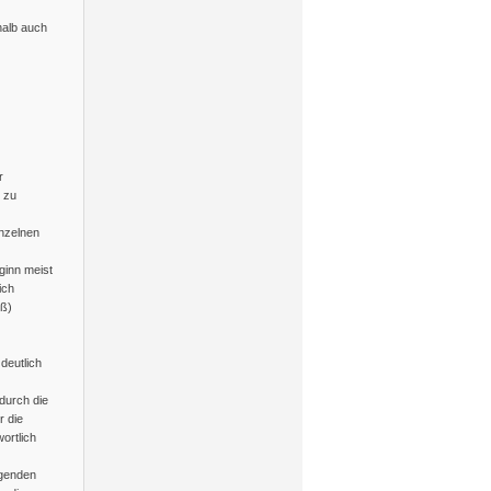
halb auch
r
 zu
inzelnen
ginn meist
ich
iß)
deutlich
durch die
r die
ortlich
agenden