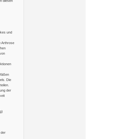
an diesen
nkes und
e Arthrose
ehen
 von
ektionen
efäßen
els. Die
eilen.
tung der
eit
g)
 der