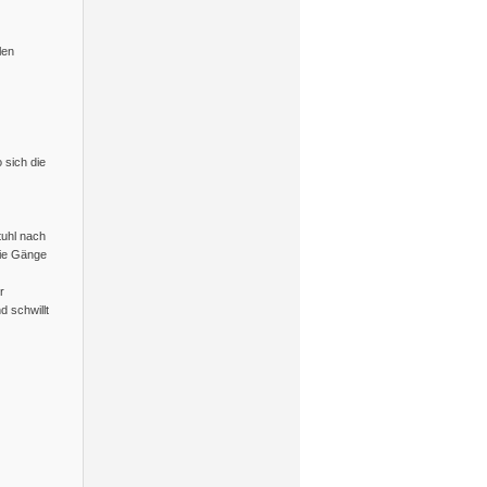
len
 sich die
uhl nach
die Gänge
r
d schwillt