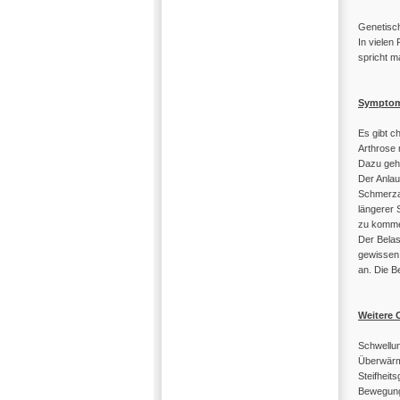
Genetisch
In vielen
spricht m
Sympto
Es gibt c
Arthrose 
Dazu geh
Der Anlau
Schmerzau
längerer 
zu komme
Der Belas
gewissen 
an. Die B
Weitere C
Schwellu
Überwärm
Steifheit
Bewegung