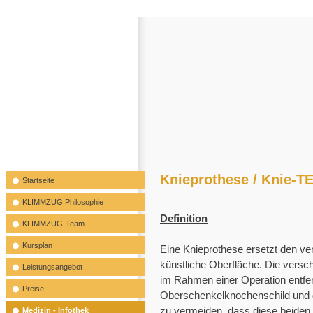
Knieprothese / Knie-T
Startseite
KLIMMZUG Philosophie
Definition
KLIMMZUG-Team
Kursplan
Eine Knieprothese ersetzt den ve
künstliche Oberfläche. Die vers
Leistungsangebot
im Rahmen einer Operation entfer
Preise
Oberschenkelknochenschild und d
zu vermeiden, dass diese beiden 
Medizin - Infothek