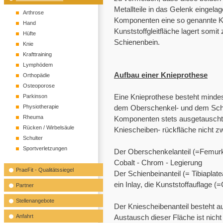
Metallteile in das Gelenk eingela
Arthrose
Komponenten eine so genannte Kun
Hand
Kunststoffgleitfläche lagert so
Hüfte
Schienenbein.
Knie
Krafttraining
Lymphödem
Aufbau einer Knieprothese
Orthopädie
Osteoporose
Eine Knieprothese besteht mind
Parkinson
Physiotherapie
dem Oberschenkel- und dem Schi
Rheuma
Komponenten stets ausgetauscht 
Rücken / Wirbelsäule
Kniescheiben- rückfläche nicht z
Schulter
Sportverletzungen
Der Oberschenkelanteil (=Femurk
Cobalt - Chrom - Legierung
PraeFit - Qualitätssiegel
Der Schienbeinanteil (= Tibiaplat
ein Inlay, die Kunststoffauflage (=G
Partner
Stellenangebote
Der Kniescheibenanteil besteht a
Anfahrt
Austausch dieser Fläche ist nich