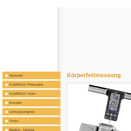
Körperfettmessung
Startseite
KLIMMZUG Philosophie
KLIMMZUG-Team
Kursplan
Leistungsangebot
Preise
Medizin - Infothek