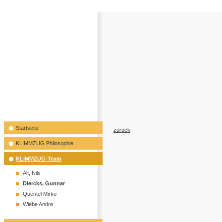
Startseite
zurück
KLIMMZUG Philosophie
KLIMMZUG-Team
Alt, Nils
Diercks, Gunnar
Quentel Mirko
Wiebe Andre