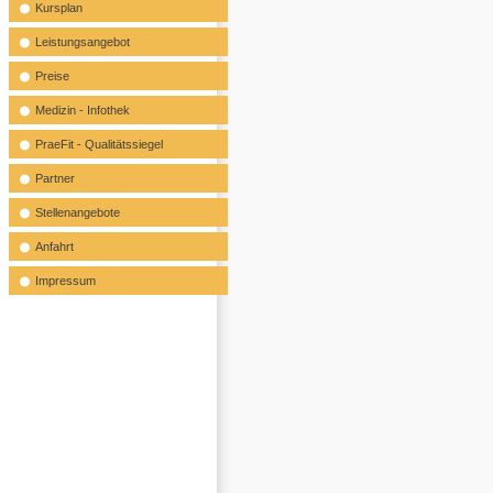
Kursplan
Leistungsangebot
Preise
Medizin - Infothek
PraeFit - Qualitätssiegel
Partner
Stellenangebote
Anfahrt
Impressum